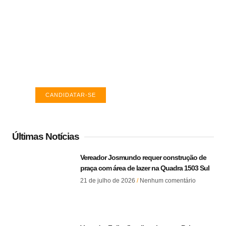
Vagas de emprego em Palmas -
TO
Encontre a vaga ideal em Palmas. Confira
salários e avaliações de empresas.
CANDIDATAR-SE
Últimas Notícias
Vereador Josmundo requer construção de
praça com área de lazer na Quadra 1503 Sul
21 de julho de 2026
Nenhum comentário