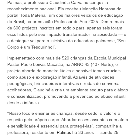
Palmas, a professora Claudinéia Carvalho conquista
reconhecimento nacional. Ela recebeu Menção Honrosa do
portal ‘Toda Matéria’, um dos maiores veículos de educação
do Brasil, na premiação Professor do Ano 2025. Dentre mais
de 600 projetos inscritos em todo o país, apenas seis foram
escolhidos pelo seu impacto transformador na sociedade — e
o destaque vai para a iniciativa da educadora palmense, ‘Seu
Corpo é um Tesourinho!’.
Implementado com mais de 520 crianças da Escola Municipal
Pastor Paulo Leivas Macalão, na ARNO 43 (407 Norte), o
projeto aborda de maneira lúdica e sensível temas cruciais
como abuso e exploração infantil. Através de atividades
pedagógicas, brincadeiras interativas e rodas de conversa
acolhedoras, Claudinéia cria um ambiente seguro para diálogo
e conscientização, promovendo a prevenção ao abuso infantil
desde a infância.
“Nosso foco é ensinar às crianças, desde cedo, o valor e o
respeito pelo próprio corpo. Abordar esses assuntos com afeto
e sensibilidade é essencial para protegê-las”, compartilha a
professora, residente em
Palmas
há 33 anos — sendo 25