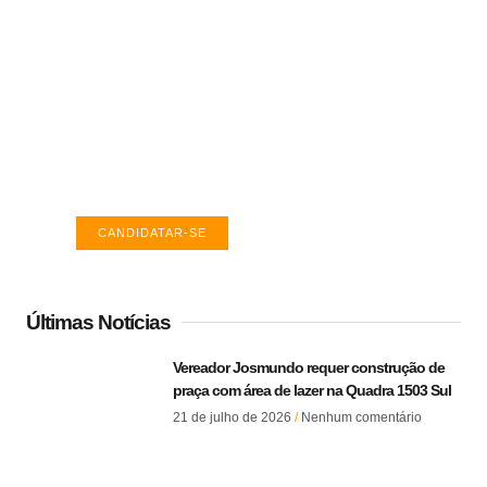
Vagas de emprego em Palmas -
TO
Encontre a vaga ideal em Palmas. Confira
salários e avaliações de empresas.
CANDIDATAR-SE
Últimas Notícias
Vereador Josmundo requer construção de
praça com área de lazer na Quadra 1503 Sul
21 de julho de 2026
Nenhum comentário