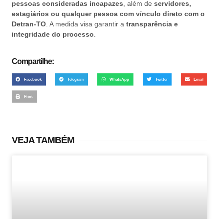
pessoas consideradas incapazes
, além de
servidores,
estagiários ou qualquer pessoa com vínculo direto com o
Detran-TO
. A medida visa garantir a
transparência e
integridade do processo
.
Compartilhe:
Facebook
Telegram
WhatsApp
Twitter
Email
Print
VEJA TAMBÉM