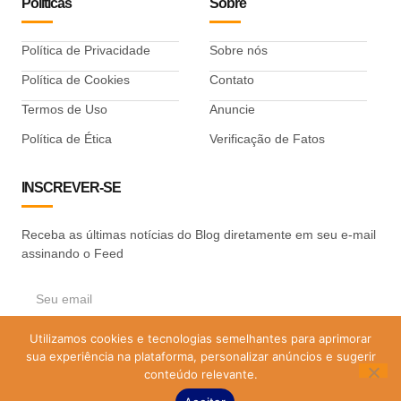
Políticas
Sobre
Política de Privacidade
Sobre nós
Política de Cookies
Contato
Termos de Uso
Anuncie
Política de Ética
Verificação de Fatos
INSCREVER-SE
Receba as últimas notícias do Blog diretamente em seu e-mail
assinando o Feed
Utilizamos cookies e tecnologias semelhantes para aprimorar
ASSINAR
sua experiência na plataforma, personalizar anúncios e sugerir
conteúdo relevante.