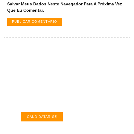
Salvar Meus Dados Neste Navegador Para A Próxima Vez
Que Eu Comentar.
Vagas de emprego em Palmas -
TO
Encontre a vaga ideal em Palmas. Confira
salários e avaliações de empresas.
CANDIDATAR-SE