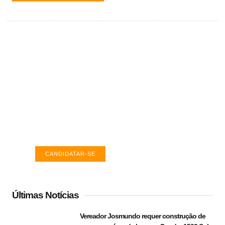
Vagas de emprego em Palmas -
TO
Encontre a vaga ideal em Palmas. Confira
salários e avaliações de empresas.
CANDIDATAR-SE
Últimas Notícias
Vereador Josmundo requer construção de