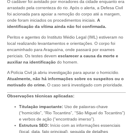
O cadáver foi avistado por moradores da cidade enquanto era
arrastado pela correnteza do rio. Após o alerta, a Defesa Civil
foi acionada para apoiar a remoção do corpo até a margem,
onde foram iniciados os procedimentos iniciais.
A
identificação da vítima ainda não foi confirmada.
Peritos e agentes do Instituto Médio Legal (IML) estiveram no
local realizando levantamentos e orientações. O corpo foi
encaminhado para Araguaína, onde passará por exames
periciais. Os testes devem
esclarecer a causa da morte e
auxiliar na identificação
do homem.
A Polícia Civil já abriu investigação para apurar o homicídio.
Atualmente, não há informações sobre os suspeitos ou o
motivado do crime.
O caso será investigado com prioridade.
Observações técnicas aplicadas:
Titulação impactante:
Uso de palavras-chave
(“homicídio”, “Rio Tocantins”, “São Miguel do Tocantins”)
e verbos de ação (“encontrado imerso”).
Estrutura SEO:
Início com as informações essenciais
(local, data, fato principal), seguida de detalhes