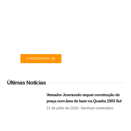
Vagas de emprego em Palmas -
TO
Encontre a vaga ideal em Palmas. Confira
salários e avaliações de empresas.
CANDIDATAR-SE
Últimas Notícias
Vereador Josmundo requer construção de
praça com área de lazer na Quadra 1503 Sul
21 de julho de 2026
Nenhum comentário