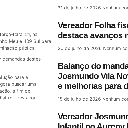
21 de julho de 2026
Nenhum com
Vereador Folha fi
destaca avanços n
erça-feira, 21, na
nho Meu e 409 Sul para
uminação pública.
20 de julho de 2026
Nenhum co
er demandas destes
Balanço do manda
Josmundo Vila Nov
olução para a
e melhorias para 
agora buscar uma
ação, a fim de
bairro,” destacou
15 de julho de 2026
Nenhum com
Vereador Josmund
Infantil no Aureny 