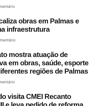
entário
scaliza obras em Palmas e
a infraestrutura
mentário
to mostra atuação de
a em obras, saúde, esporte
diferentes regiões de Palmas
entário
o visita CMEI Recanto
III e leva pedido de reforma