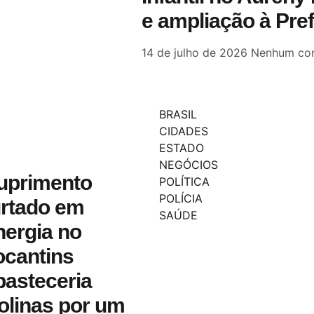
e ampliação à Pre
14 de julho de 2026
Nenhum com
BRASIL
CIDADES
ESTADO
NEGÓCIOS
uprimento
POLÍTICA
POLÍCIA
urtado em
SAÚDE
nergia no
ocantins
basteceria
olinas por um