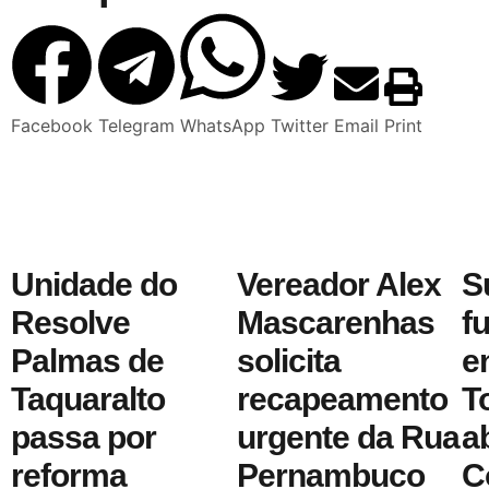
Facebook
Telegram
WhatsApp
Twitter
Email
Print
Unidade do
Vereador Alex
S
Resolve
Mascarenhas
f
Palmas de
solicita
e
Taquaralto
recapeamento
T
passa por
urgente da Rua
a
reforma
Pernambuco
C