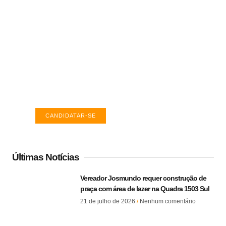
Vagas de emprego em Palmas -
TO
Encontre a vaga ideal em Palmas. Confira
salários e avaliações de empresas.
CANDIDATAR-SE
Últimas Notícias
Vereador Josmundo requer construção de
praça com área de lazer na Quadra 1503 Sul
21 de julho de 2026
Nenhum comentário