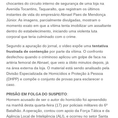
chocantes do circuito interno de segurança de uma loja na
Avenida Tocantins, Taquaralto, que registram os últimos
instantes de vida do empresário Abnael Paes de Mendonça
Júnior. As imagens, parcialmente divulgadas, mostram o
momento exato em que a vítima tenta imobilizar um assaltante
dentro do estabelecimento, iniciando uma violenta luta
corporal que teria culminado com o crime.
Segundo a apuração do jornal, o vídeo expõe uma
tentativa
frustrada de contenção
por parte da vítima. O confronto
desfechou quando o criminoso aplicou um golpe de faca na
artéria femoral de Abnael, que veio a óbito minutos depois, já
na área externa da loja. O material está sendo analisado pela
Divisão Especializada de Homicídios e Proteção à Pessoa
(DHPP) e compõe o conjunto de provas para esclarecer o
caso.
PRISÃO EM FOLGA DO SUSPEITO
:
Homem acusado de ser o autor do homicídio foi apreendido
na manhã desta quarta-feira (17) por policiais militares do 6º
Batalhão. A operação, contou com apoio da Força Tática e da
Agência Local de Inteligência (ALI), e ocorreu no setor Santa