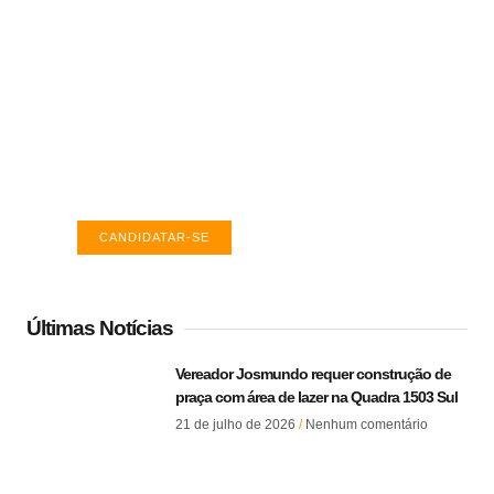
Vagas de emprego em Palmas -
TO
Encontre a vaga ideal em Palmas. Confira
salários e avaliações de empresas.
CANDIDATAR-SE
Últimas Notícias
Vereador Josmundo requer construção de
praça com área de lazer na Quadra 1503 Sul
21 de julho de 2026
Nenhum comentário