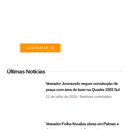
Vagas de emprego em Palmas -
TO
Encontre a vaga ideal em Palmas. Confira
salários e avaliações de empresas.
CANDIDATAR-SE
Últimas Notícias
Vereador Josmundo requer construção de
praça com área de lazer na Quadra 1503 Sul
21 de julho de 2026
Nenhum comentário
Vereador Folha fiscaliza obras em Palmas e