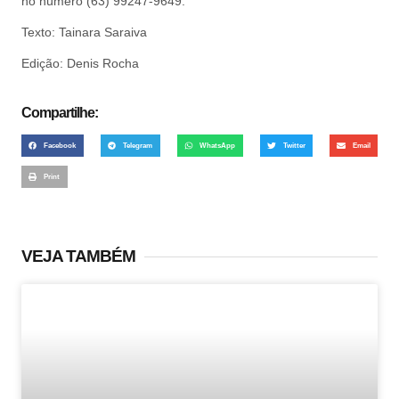
no número (63) 99247-9649.
Texto: Tainara Saraiva
Edição: Denis Rocha
Compartilhe:
Facebook
Telegram
WhatsApp
Twitter
Email
Print
VEJA TAMBÉM